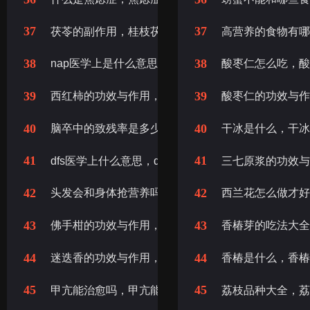
37
37
茯苓的副作用，桂枝茯苓胶囊的副作用，桂枝茯苓丸
高营养的食物有哪
38
38
nap医学上是什么意思，nap医学上代表什么
酸枣仁怎么吃，
39
39
西红柿的功效与作用，西红柿生吃的功效与作用
酸枣仁的功效与
40
40
脑卒中的致残率是多少，脑卒致残率多少
干冰是什么，干
41
41
dfs医学上什么意思，dfs是什么意思
三七原浆的功效
42
42
头发会和身体抢营养吗，留长头发会和身体抢营养吗
西兰花怎么做才好
43
43
佛手柑的功效与作用，佛手柑精油的功效与作用，佛
香椿芽的吃法大
44
44
迷迭香的功效与作用，迷迭香精油的功效与作用
香椿是什么，香
45
45
甲亢能治愈吗，甲亢能治好吗
荔枝品种大全，