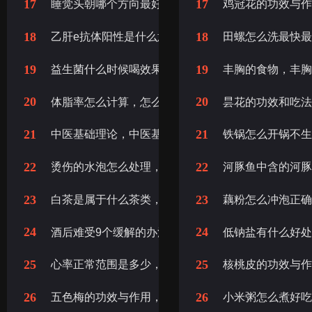
17
17
睡觉头朝哪个方向最好，晚上睡觉头朝哪个方向最好
鸡冠花的功效与
18
18
乙肝e抗体阳性是什么意思，乙肝e抗体阳性意思
田螺怎么洗最快
19
19
益生菌什么时候喝效果最佳，益生菌什么时候吃最好
丰胸的食物，丰
20
20
体脂率怎么计算，怎么计算体脂率
昙花的功效和吃
21
21
中医基础理论，中医基础理论笔记，中医基础理论教
铁锅怎么开锅不
22
22
烫伤的水泡怎么处理，烫伤后的水泡怎么处理
河豚鱼中含的河
23
23
白茶是属于什么茶类，白茶是什么茶类
藕粉怎么冲泡正
24
24
酒后难受9个缓解的办法，酒后头疼怎么缓解，喝酒
低钠盐有什么好
25
25
心率正常范围是多少，心率正常值范围是多少，正常
核桃皮的功效与
26
26
五色梅的功效与作用，五色梅根的功效与作用
小米粥怎么煮好