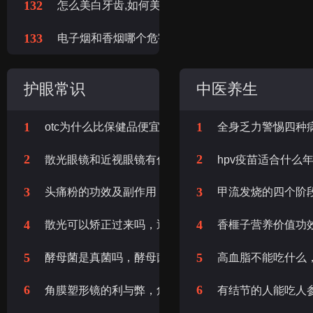
132
怎么美白牙齿,如何美白牙齿,美白牙齿的方法
133
电子烟和香烟哪个危害大,电子烟和香烟的危害哪个
护眼常识
中医养生
1
1
otc为什么比保健品便宜，otc怎么比保健品便宜
全身乏力警惕四种
2
2
散光眼镜和近视眼镜有什么区别，散光眼镜和近视眼镜
hpv疫苗适合什么
3
3
头痛粉的功效及副作用，头痛粉的作用与功效
甲流发烧的四个阶
4
4
散光可以矫正过来吗，近视散光可以矫正过来吗
香榧子营养价值功
5
5
酵母菌是真菌吗，酵母菌属于真菌吗
高血脂不能吃什么
6
6
角膜塑形镜的利与弊，角膜塑形镜的危害
有结节的人能吃人