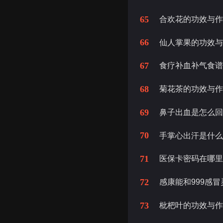
65
合欢花的功效与
66
仙人掌果的功效
67
食疗补血补气食
68
菊花茶的功效与
69
鼻子出血是怎么
70
手掌心出汗是什
71
医保卡密码在哪
72
感康能和999感
73
枇杷叶的功效与