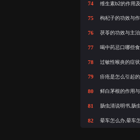
74
维生素b2的作用
75
枸杞子的功效与作
76
茯苓的功效与主治
77
喝中药忌口哪些食
78
过敏性喉炎的症
79
疥疮是怎么引起的
80
鲜白茅根的作用与
81
肠虫清说明书,肠
82
晕车怎么办,晕车