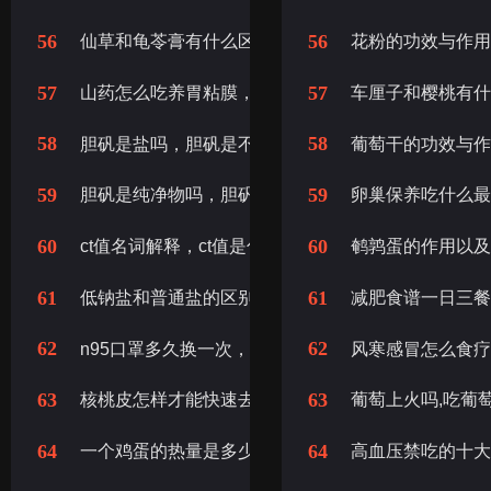
56
56
仙草和龟苓膏有什么区别，仙草和龟苓膏的区别
花粉的功效与作
57
57
山药怎么吃养胃粘膜，山药怎样吃养胃粘膜
车厘子和樱桃有
58
58
胆矾是盐吗，胆矾是不是盐
葡萄干的功效与
59
59
胆矾是纯净物吗，胆矾纯净吗
卵巢保养吃什么最
60
60
ct值名词解释，ct值是什么意思
鹌鹑蛋的作用以
61
61
低钠盐和普通盐的区别，低钠盐和普通盐主要的区别
减肥食谱一日三餐
62
62
n95口罩多久换一次，n95口罩带多久换一次
风寒感冒怎么食疗
63
63
核桃皮怎样才能快速去掉，青皮核桃如何快速去皮
葡萄上火吗,吃葡
64
64
一个鸡蛋的热量是多少大卡，一个鸡蛋多少大卡热量
高血压禁吃的十大