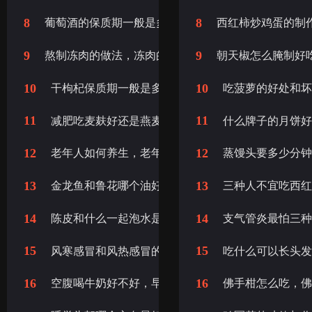
8
8
葡萄酒的保质期一般是多少年，葡萄酒保质期几年
西红柿炒鸡蛋的制
9
9
熬制冻肉的做法，冻肉的做法
朝天椒怎么腌制好
10
10
干枸杞保质期一般是多久，干枸杞有保质期吗
吃菠萝的好处和
11
11
减肥吃麦麸好还是燕麦片好，减肥早上吃燕麦片好还
什么牌子的月饼
12
12
老年人如何养生，老年人应该如何养生
蒸馒头要多少分
13
13
金龙鱼和鲁花哪个油好，鲁花和金龙鱼哪个好
三种人不宜吃西
14
14
陈皮和什么一起泡水是最佳搭配，咳嗽陈皮和什么一
支气管炎最怕三
15
15
风寒感冒和风热感冒的区别和症状，风寒和风热感冒
吃什么可以长头
16
16
空腹喝牛奶好不好，早上空腹喝牛奶好不好?
佛手柑怎么吃，