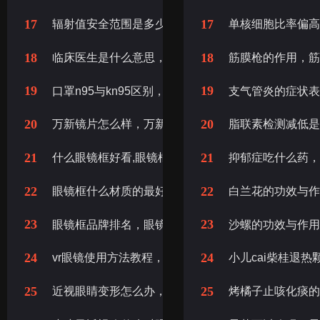
17
17
辐射值安全范围是多少，正常辐射数值范围多少
单核细胞比率偏
18
18
临床医生是什么意思，什么是临床医生
筋膜枪的作用，
19
19
口罩n95与kn95区别，kn95与n95口罩区别
支气管炎的症状
20
20
万新镜片怎么样，万新的镜片怎么样
脂联素检测减低
21
21
什么眼镜框好看,眼镜框什么颜色好看,圆脸戴什么眼
抑郁症吃什么药
22
22
眼镜框什么材质的最好，眼镜框哪种材质比较好
白兰花的功效与
23
23
眼镜框品牌排名，眼镜框十大品牌
沙螺的功效与作
24
24
vr眼镜使用方法教程，vr眼镜怎么使用
小儿cai柴桂退热
25
25
近视眼睛变形怎么办，近视眼眼睛变形怎么办
烤橘子止咳化痰