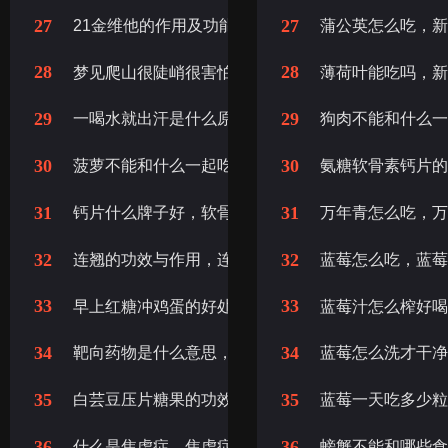
27
27
21金维他的作用及功能主治，21金维他作用，21金
蒲公英怎么吃，
28
28
梦见爬山很陡峭很害怕，梦见爬山很陡峭最终到达目
薄荷叶能吃吗，
29
29
一喝水就出汗是什么原因 女，一喝水就出汗是什么原
狗肉不能和什么
30
30
菠萝不能和什么一起吃，吃完菠萝蜜千万别碰5种食
氨糖软骨素钙片
31
31
钙片什么牌子好，软骨素氨糖钙片什么牌子的好，什
万年青怎么吃，
32
32
连翘的功效与作用，连翘的作用与功效
蓝莓怎么吃，蓝
33
33
早上红糖冲鸡蛋的好处，鸡蛋冲红糖水喝有什么好处
蓝莓汁怎么榨好
34
34
靶向药物是什么意思，什么是靶向药物
蓝莓怎么洗才干
35
35
白芸豆压片糖果的功效与作用，益生菌白芸豆压片糖
蓝莓一天吃多少
36
36
什么是焦虑症，焦虑症是什么意思啊
螃蟹不能和哪些