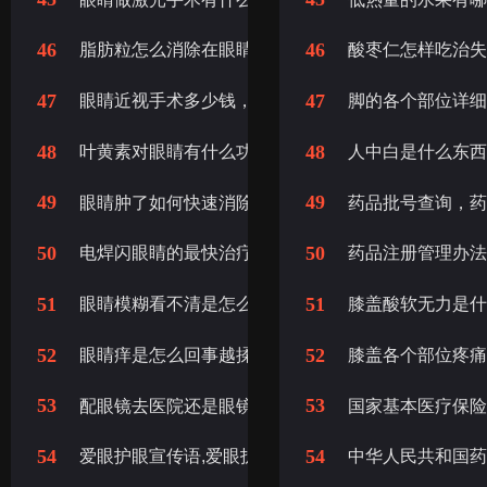
46
46
脂肪粒怎么消除在眼睛旁边的，怎么消除眼睛旁边的
酸枣仁怎样吃治失
47
47
眼睛近视手术多少钱， 眼睛做近视手术多少钱
脚的各个部位详
48
48
叶黄素对眼睛有什么功效，叶黄素对眼睛的功效和作
人中白是什么东
49
49
眼睛肿了如何快速消除，如何快速消除眼肿
药品批号查询，
50
50
电焊闪眼睛的最快治疗，电焊闪了眼睛最快的治疗办
药品注册管理办
51
51
眼睛模糊看不清是怎么回事， 眼睛模糊是什么原因引
膝盖酸软无力是
52
52
眼睛痒是怎么回事越揉越痒，眼睛越揉越痒是怎么回
膝盖各个部位疼
53
53
配眼镜去医院还是眼镜店,去医院配眼镜好还是去眼镜
国家基本医疗保
54
54
爱眼护眼宣传语,爱眼护眼宣传标语
中华人民共和国