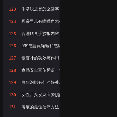
123
手掌脱皮是怎么回事，手掌脱皮是什么原因
124
耳朵里总有嗡嗡声怎么解决，耳朵老嗡嗡响怎么办
125
合理膳食手抄报内容，合理膳食手抄报文字内容
126
999感冒灵颗粒和感康哪个药效更好，感康和999
127
银杏叶的功效与作用,银杏叶泡水喝的功效,银杏叶的
128
食品安全宣传标语，食品安全标语大全
129
白醋泡脚有什么好处,白醋泡脚有哪些好处
130
女性舌头发麻应警惕的病
131
疥疮的最佳治疗方法,疥疮怎么治疗