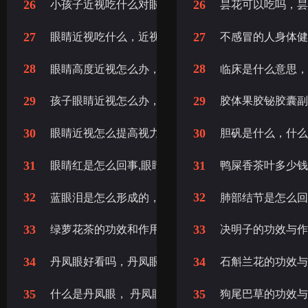
26
26
小孩子近视吃什么对眼睛好，孩子近视吃什么补眼睛
昙花可以吃吗，
27
27
眼睛近视吃什么，近视眼吃什么对眼睛好
不感冒的人身体健
28
28
眼睛高度近视怎么办，高度近视怎么恢复眼睛视力
临床是什么意思
29
29
孩子眼睛近视怎么办，小孩眼睛近视怎么办
胶体果胶铋胶囊
30
30
眼睛近视怎么提高视力，眼睛近视了怎么提高眼视力
胆矾是什么，什
31
31
眼睛红是怎么回事,眼睛红血丝是怎么回事,眼睛红痒
鸭屎香茶叶多少
32
32
蓝眼泪是怎么形成的，地球的蓝色眼泪是怎么形成的
肺部结节是怎么
33
33
绿萝花茶的功效和作用，绿萝花茶的功效与作用
决明子的功效与
34
34
丹凤眼好看吗，丹凤眼好不好看吗
石斛兰花的功效
35
35
什么是丹凤眼， 丹凤眼是什么样的
狗尾巴草的功效