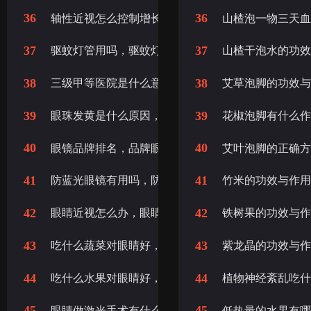
36
36
轴性近视怎么控制增长，怎么控制轴性近视增长
山楂泡一物三天
37
37
驱蚊灯管用吗，驱蚊灯有没有用
山楂干泡水的功
38
38
三级甲等医院是什么意思，什么是三级甲等医院
艾草泡脚的功效
39
39
眼珠发黄是什么原因，眼珠发黄怎么回事，眼珠发黄
花椒泡脚有什么
40
40
眼镜品牌排名，品牌眼镜
艾叶泡脚的正确
41
41
防蓝光眼镜有用吗，防蓝光眼镜有什么好处
竹米的功效与作
42
42
眼睛近视怎么办，眼睛近视了怎么办
铁树果的功效与
43
43
吃什么蔬菜对眼睛好，吃什么蔬菜对眼睛有好处
紫龙晶的功效与
44
44
吃什么水果对眼睛好，吃什么水果对眼睛有好处
植物神经紊乱吃
45
45
眼睛做激光手术有什么后遗症吗，眼睛激光手术后遗
低热量的水果有