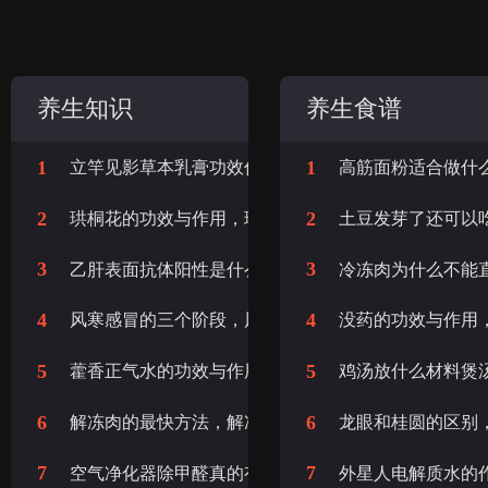
养生知识
养生食谱
1
1
立竿见影草本乳膏功效作用，立竿见影草本乳膏功效与
高筋面粉适合做什
2
2
珙桐花的功效与作用，珙桐花的功效和作用
土豆发芽了还可以
3
3
乙肝表面抗体阳性是什么意思，乙肝表面抗体阳性+是
冷冻肉为什么不能
4
4
风寒感冒的三个阶段，风寒感冒咳嗽的三个阶段
没药的功效与作用
5
5
藿香正气水的功效与作用，藿香正气水的作用
鸡汤放什么材料煲
6
6
解冻肉的最快方法，解冻肉的最快方法是冷水还是热水
龙眼和桂圆的区别
7
7
空气净化器除甲醛真的有效果吗，空气净化器有效果吗
外星人电解质水的