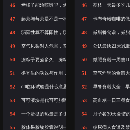
46
46
烤橘子能治咳嗽吗，烤橘子治咳嗽是不是真的，咳嗽
荔枝一天最多吃
47
47
藤茶与莓茶是不是一种茶，莓茶与藤茶是不是一种茶
卡布奇诺咖啡的
48
48
弱阳性算不算阳性，弱阳性是是不是阳性
减脂餐食谱，减
49
49
空气凤梨对人危害，空气凤梨对人体危害
公认最快21天减
50
50
冻粽子要煮多久，冻粽子要煮多久才可以熟
减肥食谱一周瘦1
51
51
槲寄生的功效与作用，槲寄生的作用与功效
空气炸锅的食谱
52
52
crf临床试验是什么意思，临床试验crf是什么意思
早餐食谱大全，
53
53
可可液块是代可可脂吗，代可可脂是可可液块吗
高血糖一日三餐
54
54
一个蛋挞的热量是多少,一个蛋挞的热量是多少大卡
月子餐30天食谱
55
55
胶体果胶铋胶囊说明书，果胶铋胶体胶囊说明书
糖尿病人食谱及禁