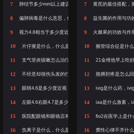
7
7
肺结节多少mm以上建议手术，肺部结节多少mm以上
黄芪的最佳搭配，
8
8
偏肺病毒是什么意思，偏肺病毒是什么症状
益生菌的作用与功
9
9
视力4.8相当于多少度近视，4.8的视力相当于近视多少
火棘果的功效与作
10
10
片仔癀是什么，什么是片仔癀
腕管综合征是什
11
11
支气管炎咳嗽怎么治疗才能除根，支气管炎怎么治好
21金维他早上吃
12
12
不经意却很伤头发的行为，不经意伤头发的行为
胳膊肘疼是怎么回
13
13
眼睛4.6是多少度近视，视力4.6是近视多少度
ivig是什么药，i
14
14
左眼4.6右眼4.7是多少度近视，右眼4.6左眼4.7是近
iaa是什么激素，
15
15
医院配眼镜和眼镜店有什么区别，眼镜店和医院配眼
fio2在医学上是什
16
16
负离子是什么，什么是负离子
窦性心律不齐什