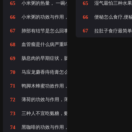
65
65
小米粥的热量， 一碗小米粥的热量是多少大卡
湿气最怕三种水果
66
66
小米粥的功效与作用，小米粥的营养
便秘怎么食疗,便
67
67
肺部有结节是怎么回事?要紧吗?肺结节是什么意思 
拉肚子食疗最简单
68
血管瘤是什么病严重吗，什么叫血管瘤是什么病严重
69
肠息肉的早期症状，肠息肉的症状表现
70
马应龙麝香痔疮膏怎么用，马应龙麝香痔疮膏用法
71
鸭脚木蜂蜜功效作用，鸭脚木蜜的作用与功效
72
薄荷的功效与作用，薄荷叶的功效与作用
73
三种人不宜吃氨糖，氨糖哪些人不宜吃
74
黑咖啡的功效与作用，黑咖啡的作用和功效