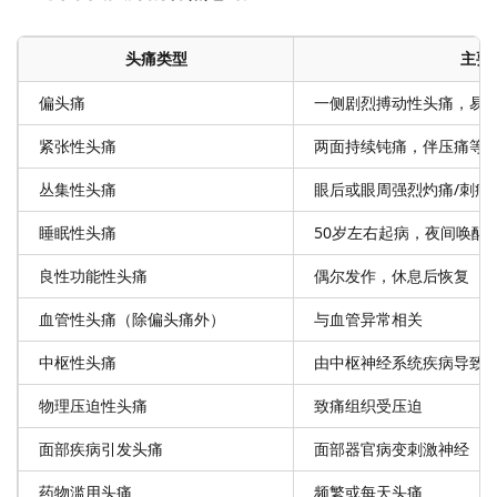
头痛类型
主要
偏头痛
一侧剧烈搏动性头痛，易
紧张性头痛
两面持续钝痛，伴压痛等
丛集性头痛
眼后或眼周强烈灼痛/刺痛
睡眠性头痛
50岁左右起病，夜间唤醒
良性功能性头痛
偶尔发作，休息后恢复
血管性头痛（除偏头痛外）
与血管异常相关
中枢性头痛
由中枢神经系统疾病导致
物理压迫性头痛
致痛组织受压迫
面部疾病引发头痛
面部器官病变刺激神经
药物滥用头痛
频繁或每天头痛